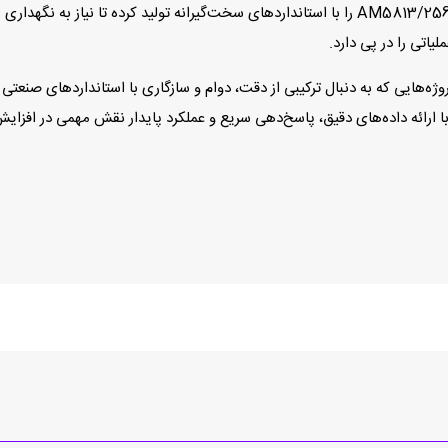
بماند. برند لیکا با تمرکز بر دوام و کیفیت، انکودر AM5813/256GA‑8‑EK را با استانداردهای سخت‌گیرا
یاتی را در پی دارد.
ائه داده‌های دقیق، پاسخ‌دهی سریع و عملکرد پایدار نقش مهمی در افزایش 