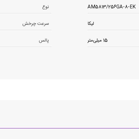
AM5813/256GA-8-EK
نوع
لیکا
سرعت چرخش
15 میلی‌متر
پالس