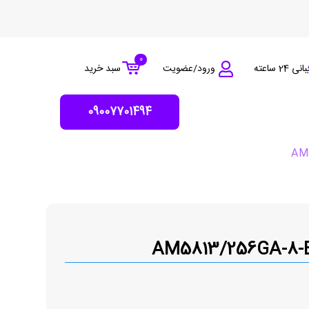
0
 24 ساعته
ورود/عضویت
سبد خرید
09007701494