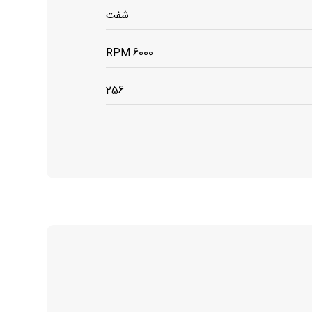
شفت
6000 RPM
256