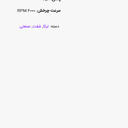
سرعت چرخش:
6000 RPM
دسته:
لیکا
,
شفت
,
صنعتی