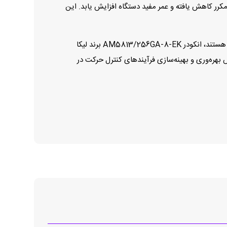
نه تولید کرده تا نیاز به نگهداری مکرر کاهش یافته و عمر مفید دستگاه افزایش یابد. این
برای مهندسان، طراحان سیستم‌های اتوماسیون و مدیران پروژه‌هایی که به دنبال ترکیبی از دقت، دوام و سازگاری با استانداردهای صنعتی هستند، انکودر AM5813/256GA‑8‑EK برند لیکا
بهره‌وری و بهینه‌سازی فرآیندهای کنترل حرکت در