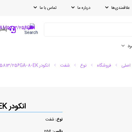
علاقمندی‌ها
درباره ما
تماس با ما
پشتیبانی
Search
رد
اصلی
فروشگاه
نوع
شفت
انکودر AM5813/256GA-8-EK
انکودر AM5813/256GA-8-EK
نوع:
شفت
پالس:
256