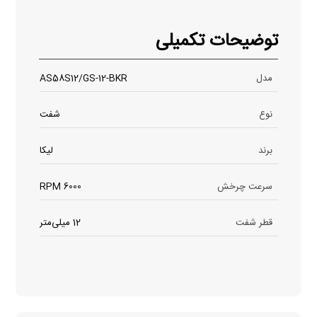
توضیحات تکمیلی
مدل
AS58S12/GS-12-BKR
نوع
شفت
برند
لیکا
سرعت چرخش
6000 RPM
قطر شفت
12 میلی‌متر