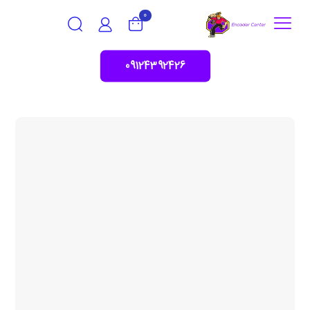
0
09124392426