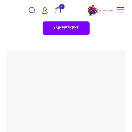
0
09124392426