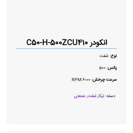
انکودر C50-H-500ZCU410
نوع:
شفت
پالس:
500
سرعت چرخش:
6000 RPM
دسته:
لیکا
,
شفت
,
صنعتی