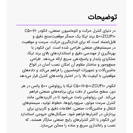
توضیحات
در دنیای کنترل حرکت و اتوماسیون صنعتی، انکودر C50-H-
500ZCU410 برند لیکا یک حسگر موقعیت‌سنج دقیق و
قابل‌اعتماد است که برای اندازه‌گیری حرکت، سرعت و موقعیت
در سیستم‌های صنعتی طراحی شده است. این انکودر با
بهره‌گیری از مهندسی دقیق و استانداردهای بالای برند لیکا،
عملکردی پایدار و پاسخ‌دهی سریع ارائه می‌دهد. طراحی
جمع‌وجور و ساختار مقاوم آن امکان نصب آسان در انواع
ماشین‌آلات و تجهیزات اتوماسیون را فراهم می‌کند و داده‌های
موقعیتی با کیفیت بالا را در اختیار واحدهای کنترل قرار می‌دهد.
انکودر C50-H-500ZCU410 لیکا با رزولوشن 500 پالس در هر
دور، سطح مناسبی از دقت برای برنامه‌های صنعتی فراهم
می‌کند. این رزولوشن باعث می‌شود تا در کاربردهایی مانند
کنترل سرعت موتور، سروودرایوها، خطوط تولید، سیستم‌های
انتقال و ماشین‌آلات صنعتی، اطلاعات دقیق و کاربردی برای
پردازش در کنترلرها فراهم شود. سیگنال‌های خروجی استاندارد
این انکودر با اکثر کنترلرهای رایج صنعتی سازگار هستند، که
نصب و راه‌اندازی سریع و ساده را ممکن می‌سازد.