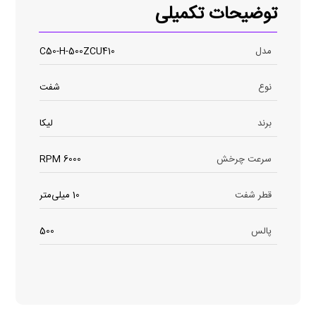
توضیحات تکمیلی
مدل
C50-H-500ZCU410
نوع
شفت
برند
لیکا
سرعت چرخش
6000 RPM
قطر شفت
10 میلی‌متر
پالس
500