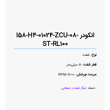
انکودر I58-H4-01024-ZCU-08-
ST-RL100
نوع:
شفت
قطر شفت:
12 میلی‌متر
سرعت چرخش:
12000 RPM
دسته:
لیکا
,
شفت
,
صنعتی