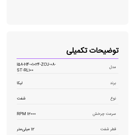
توضیحات تکمیلی
I58-H4-01024-ZCU-08-
مدل
ST-RL100
برند
لیکا
نوع
شفت
سرعت چرخش
12000 RPM
قطر شفت
12 میلی‌متر