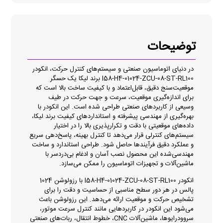
توضیحات
در دنیای اتوماسیون صنعتی و سیستم‌های کنترل حرکت، انکودر
I58-H4-01024-ZCU-08-ST-RL100 برند لیکا یک حسگر
موقعیت‌سنج دقیق، قابل‌اعتماد و با کیفیت ساخت بالا است که
برای اندازه‌گیری موقعیت، سرعت و جهت حرکت در طیف
وسیعی از کاربردهای صنعتی طراحی شده است. این انکودر با
بهره‌گیری از مهندسی پیشرفته و استانداردهای کیفیت برند لیکا،
داده‌های موقعیتی با دقت و تکرارپذیری بالا را در اختیار
سیستم‌های کنترلی قرار می‌دهد تا کنترل بهینه، پاسخ‌دهی سریع
و عملکرد دقیق فرآیندها حاصل شود. طراحی استاندارد و ساخت
مهندسی‌شده این محصول نصب آسان و ادغام بی‌دردسر با
ماشین‌آلات و تجهیزات اتوماسیون را ممکن می‌سازد.
انکودر I58-H4-01024-ZCU-08-ST-RL100 با رزولوشن 1024
پالس در هر دور سطح مناسبی از حساسیت و دقت را برای
تشخیص حرکت و موقعیت ارائه می‌دهد. این رزولوشن باعث
می‌شود این انکودر در کاربردهایی مانند کنترل سرعت موتور،
سروودرایوها، ماشین‌آلات CNC، خطوط انتقال، ربات‌های صنعتی