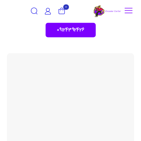
0
09124392426