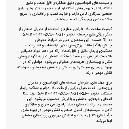
و سیستم‌های اتوماسیون دقیق عملکردی قابل‌اعتماد و دقیق
داشته باشد. خروجی‌های استاندارد این انکودر با کنترلرهای رایج
صنعتی سازگاری کامل دارند و فرآیند نصب و راه‌اندازی را سریع،
ساده و بدون پیچیدگی انجام می‌دهند.
کیفیت ساخت بالا، طراحی مقاوم و استفاده از متریال صنعتی از
دیگر ویژگی‌های برجسته انکودر I58-H4-01024-ZCU-08-ST-
RL100 هستند. این محصول حتی در شرایط محیطی
چالش‌برانگیز مانند لرزش‌های مکرر، ارتعاشات و تغییرات دما
عملکردی پایدار، دقیق و قابل‌اعتماد ارائه می‌دهد. دوام عملیاتی
بالا باعث افزایش عمر مفید دستگاه، کاهش نیاز به نگهداری‌های
مکرر و بهینه‌سازی هزینه‌های عملیاتی می‌شود؛ عواملی که در
بهبود بهره‌وری سیستم‌های صنعتی و کاهش توقف‌های ناخواسته
نقش مهمی دارند.
برای مهندسان، طراحان سیستم‌های اتوماسیون و مدیران
پروژه‌هایی که به دنبال ترکیبی از دقت بالا، دوام و عملکرد پایدار
هستند، انکودر I58-H4-01024-ZCU-08-ST-RL100 برند لیکا
انتخابی حرفه‌ای، مطمئن و با ارزش محسوب می‌شود. این
محصول با ارائه داده‌های دقیق، پاسخ‌دهی سریع و سازگاری
کامل با سیستم‌های کنترل صنعتی، نقش مهمی در بهینه‌سازی
فرآیندهای کنترل حرکت و افزایش بهره‌وری پروژه‌های صنعتی
ایفا می‌کند.