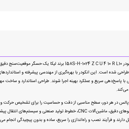
در دنیای اتوماسیون صنعتی و سیستم‌های کنترل حرکت، انکودر  C U 4 10 R L10
ی شده است. این انکودر با بهره‌گیری از مهندسی پیشرفته و استانداردهای ک
نترلی با پاسخ‌دهی سریع و عملکرد بهینه اجرا شوند. طراحی استاندارد و ساخ
می‌کند.
نکودر I58S-H-1024 Z C U 4 10 R L10 با رزولوشن 1024 پالس در هر دور، سطح مناسبی از دقت و حساسیت ر
انکودر برای کاربردهایی مانند کنترل سرعت موتور، سروودرایوهای دقیق، ماشین‌آلات C
ل دارند و فرآیند نصب و راه‌اندازی را سریع، ساده و بدون پیچیدگی انجام می‌