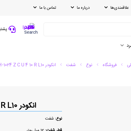
علاقمندی‌ها
درباره ما
تماس با ما
پشتیبانی
Search
رد
ی
فروشگاه
نوع
شفت
انکودر I58S-H-1024 Z C U 4 10 R L10
انکودر I58S-H-1024 Z C U 4 10 R L10
نوع:
شفت
قطر شفت:
12 میلی‌متر