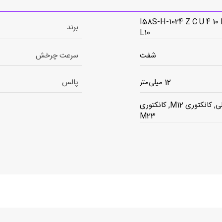
I58S-H-1024 Z C U 4 10 
برند
L10
شفت
سرعت چرخش
12 میلی‌متر
پالس
کابلی, کانکتوری M12, کانکتوری
M23