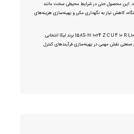
ستفاده از متریال مقاوم و طراحی مهندسی‌شده از ویژگی‌های برجسته انکودر I58S-H-1024 Z C U 4 10 R L10 هستند. این محصول حتی در شرایط محیطی سخت مانند
تگاه، کاهش نیاز به نگهداری مکرر و بهینه‌سازی هزینه‌های
برای مهندسان، طراحان سیستم‌های اتوماسیون و مدیران پروژه‌هایی که به دنبال ترکیبی از دقت بالا، دوام و عملکرد پایدار هستند، انکودر I58S-H-1024 Z C U 4 10 R L10 برند لیکا انتخابی
 صنعتی نقش مهمی در بهینه‌سازی فرآیندهای کنترل