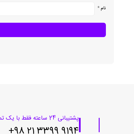
نام
*
پشتیبانی 24 ساعته فقط با یک تماس
9194 3399 21 98+