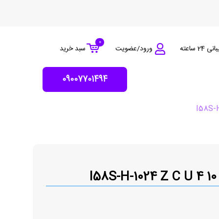
0
 24 ساعته
ورود/عضویت
سبد خرید
09007701494