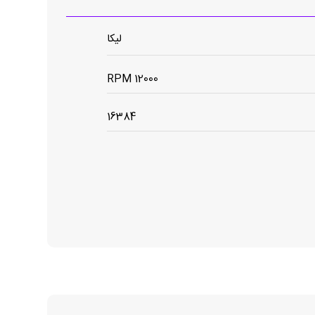
لیکا
12000 RPM
16384