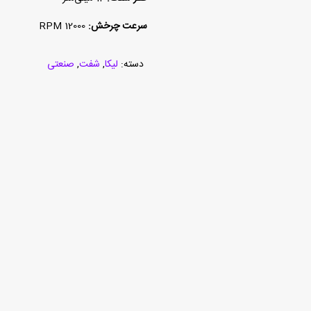
سرعت چرخش:
12000 RPM
دسته:
لیکا
,
شفت
,
صنعتی