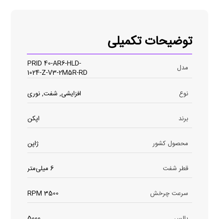
توضیحات تکمیلی
PRID 40-AR6-HLD-
مدل
1024-Z-V3-2M5R-RD
نوع
افزایشی, شفت, نوری
برند
اپکن
محصول کشور
ژاپن
قطر شفت
6 میلی‌متر
سرعت چرخش
3500 RPM
پالس
5000