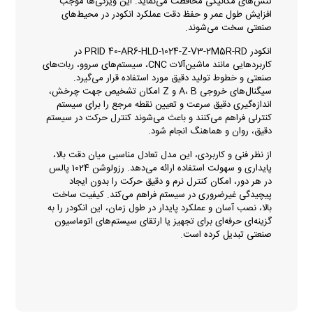
تنش‌های مکانیکی محافظت می‌نماید. این ویژگی‌ها موجب
افزایش طول عمر و حفظ دقت عملکرد انکودر در محیط‌های
صنعتی سخت می‌شوند.
انکودر PRID 40-AR6-HLD-1024-Z-V3-2M5R-RD در
کاربردهایی مانند ماشین‌آلات CNC، سیستم‌های سروو، ربات‌های
صنعتی و خطوط تولید دقیق مورد استفاده قرار می‌گیرد.
سیگنال‌های خروجی A، B و Z امکان تشخیص جهت چرخش،
اندازه‌گیری دقیق سرعت و تعیین نقطه مرجع را برای سیستم
کنترلی فراهم می‌کنند و باعث می‌شوند کنترل حرکت در سیستم
دقیق، روان و هماهنگ انجام شود.
از نظر فنی و کاربردی، این مدل تعادل مناسبی میان دقت بالا،
پایداری و سهولت استفاده ارائه می‌دهد. رزولوشن 1024 پالس
در هر دور، امکان کنترل نرم و دقیق حرکت را بدون ایجاد
پیچیدگی غیرضروری در سیستم فراهم می‌کند. کیفیت ساخت
بالا، نصب آسان و عملکرد پایدار در طول زمان، این انکودر را به
گزینه‌ای حرفه‌ای برای تجهیز یا ارتقای سیستم‌های اتوماسیون
صنعتی تبدیل کرده است.