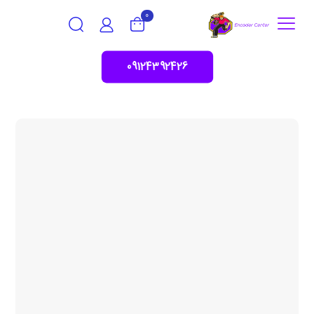
0
09124392426