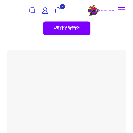
0
09124392426