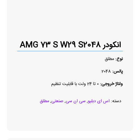
انکودر AMG 73 S W29 S2048
نوع:
مطلق
پالس:
2048
ولتاژ خروجی:
0 تا 24 ولت با قابلیت تنظیم
دسته:
اس ای دبلیو
,
سی ان سی
,
صنعتی
,
مطلق