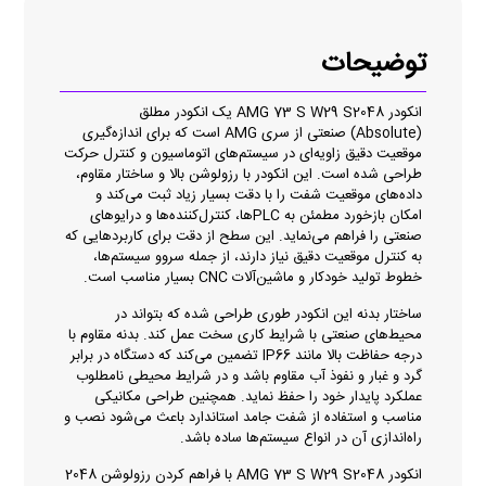
توضیحات
انکودر AMG 73 S W29 S2048 یک انکودر مطلق
(Absolute) صنعتی از سری AMG است که برای اندازه‌گیری
موقعیت دقیق زاویه‌ای در سیستم‌های اتوماسیون و کنترل حرکت
طراحی شده است. این انکودر با رزولوشن بالا و ساختار مقاوم،
داده‌های موقعیت شفت را با دقت بسیار زیاد ثبت می‌کند و
امکان بازخورد مطمئن به PLCها، کنترل‌کننده‌ها و درایوهای
صنعتی را فراهم می‌نماید. این سطح از دقت برای کاربردهایی که
به کنترل موقعیت دقیق نیاز دارند، از جمله سروو سیستم‌ها،
خطوط تولید خودکار و ماشین‌آلات CNC بسیار مناسب است.
ساختار بدنه این انکودر طوری طراحی شده که بتواند در
محیط‌های صنعتی با شرایط کاری سخت عمل کند. بدنه مقاوم با
درجه حفاظت بالا مانند IP66 تضمین می‌کند که دستگاه در برابر
گرد و غبار و نفوذ آب مقاوم باشد و در شرایط محیطی نامطلوب
عملکرد پایدار خود را حفظ نماید. همچنین طراحی مکانیکی
مناسب و استفاده از شفت جامد استاندارد باعث می‌شود نصب و
راه‌اندازی آن در انواع سیستم‌ها ساده باشد.
انکودر AMG 73 S W29 S2048 با فراهم کردن رزولوشن 2048