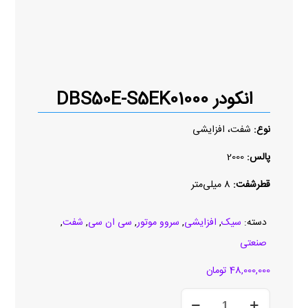
انکودر DBS50E-S5EK01000
نوع:
شفت، افزایشی
پالس:
2000
قطرشفت:
8 میلی‌متر
دسته:
سیک
,
افزایشی
,
سروو موتور
,
سی ان سی
,
شفت
,
صنعتی
48,000,000
تومان
انکودر
DBS50E-