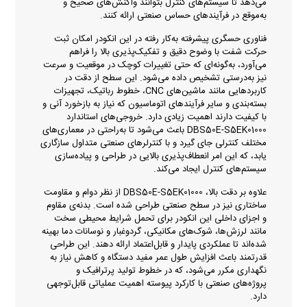
می‌دهد تا سیستم‌های کنترل بتوانند واکنش‌های صحیح و
به‌موقع در فرآیندهای حساس صنعتی ارائه کنند.
فناوری حسگری پیشرفته به‌کار رفته در این انکودر امکان ثبت
حرکت شفت با وضوح دقیق و تفکیک‌پذیری بالا را فراهم
می‌آورد، به‌گونه‌ای که حتی تغییرات کوچک در موقعیت و سرعت
نیز به‌درستی تشخیص داده می‌شود. این سطح از دقت در
کاربردهایی مانند ماشین‌های CNC، خطوط رباتیک، تجهیزات
بسته‌بندی و سایر فرآیندهای اتوماسیون که نیاز به بازخورد آنی و
با کیفیت دارند اهمیت زیادی دارد. خروجی‌های استاندارد
DBS50E-S5EK01000 باعث می‌شود تا به‌راحتی در معماری‌های
مختلف کنترلی جای گیرد و با کنترلرهای صنعتی متداول سازگاری
یابد، که این امر انعطاف‌پذیری بالایی در طراحی و پیاده‌سازی
سیستم‌های کنترل ایجاد می‌کند.
علاوه بر دقت بالا، DBS50E-S5EK01000 از نظر دوام و مقاومت
ساختاری نیز در سطح صنعتی طراحی شده است. بدنه‌ی مقاوم
و اجزای داخلی این انکودر برای تحمل شرایط محیطی سخت
مانند لرزش‌ها، شوک‌های مکانیکی، گردوغبار و نوسانات دما بهینه
شده‌اند تا عملکردی پایدار و قابل‌اعتماد ارائه دهند. این طراحی
قدرتمند باعث افزایش طول عمر مفید دستگاه و کاهش نیاز به
نگهداری مکرر می‌شود، که در خطوط تولید پرترافیک و
پروژه‌های صنعتی با کارکرد پیوسته اهمیت عملیاتی قابل‌توجهی
دارد.