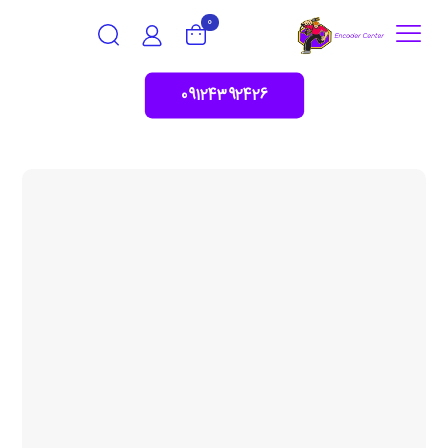
0
09124392426