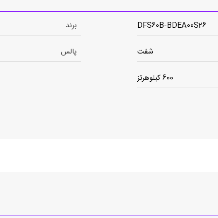
DFS60B-BDEA00S26
برند
شفت
پالس
600 کیلوهرتز