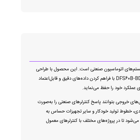
ازخورد موقعیت در سیستم‌های اتوماسیون صنعتی است. این محصول با طراحی
مهندسی‌شده و ساختار مستحکم خود برای کاربردهایی که نیاز به اندازه‌گیری با دقت بسیار بالا دارند توسعه یافته است. انکودر DFS60B-BDEA00S26 با فراهم کردن داده‌های دقیق و قابل‌اعتماد
 عملکرد خود را حفظ می‌نماید.
ل‌های خروجی بتوانند پاسخ کنترلرهای صنعتی را به‌صورت
 ماشین‌های CNC، ربات‌های صنعتی، سیستم‌های بسته‌بندی، خطوط تولید خودکار و سایر تجهیزات حساس به
ش مهمی در بهبود عملکرد کلی سیستم دارد. خروجی‌های استاندارد و سازگاری گسترده DFS60B-BDEA00S26 باعث می‌شود تا در پروژه‌های مختلف با کنترلرهای معمول