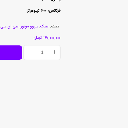
فرکانس:
600 کیلوهرتز
دسته:
سیک
,
سروو موتور
,
سی ان سی
,
140,000,000
تومان
انکودر
DFS60B-
BDEA00S26
عدد