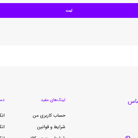
لینک‌های مفید
دست
حساب کاربری من
انک
شرایط و قوانین
انک