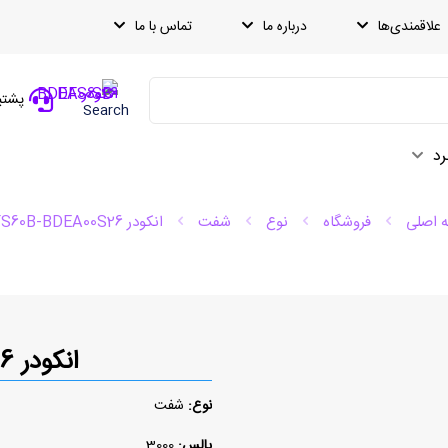
علاقمندی‌ها
درباره ما
تماس با ما
پشتیبانی
Search
رد
 اصلی
فروشگاه
نوع
شفت
انکودر DFS60B-BDEA00S26
انکودر DFS60B-BDEA00S26
نوع:
شفت
پالس:
3000