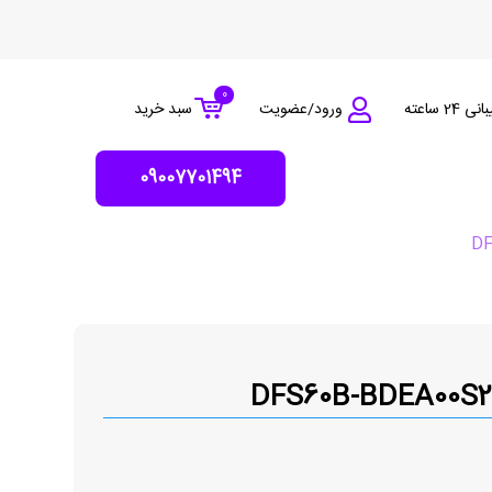
0
 24 ساعته
ورود/عضویت
سبد خرید
09007701494