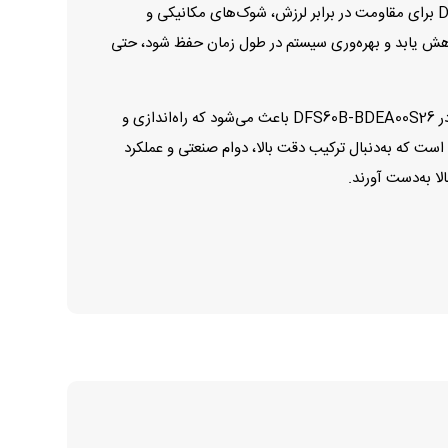
علاوه بر دقت اندازه‌گیری، دوام و مقاومت این انکودر نیز در سطح صنعتی طراحی شده است. بدنه و اجزای داخلی DFS60B-BDEA00S26 برای مقاومت در برابر لرزش، شوک‌های مکانیکی و
کاهش یابد و بهره‌وری سیستم در طول زمان حفظ شود، حتی
در نهایت، نصب آسان و تجربه کاربری بدون پیچیدگی از دیگر ویژگی‌های برجسته این محصول هستند. اتصالات و استاندارد طراحی انکودر DFS60B-BDEA00S26 باعث می‌شود که راه‌اندازی و
است که به‌دنبال ترکیب دقت بالا، دوام صنعتی و عملکرد
لا به‌دست آورند.