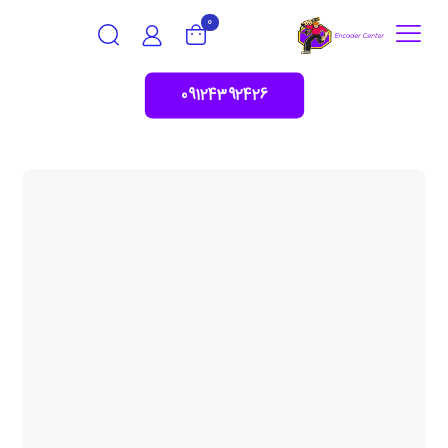
0
09124392426