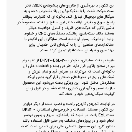
این انکودر با بهره‌گیری از فناوری‌های پیشرفته‌ی SICK، قادر
است حرکت شفت را با تفکیک‌پذیری بالا تشخیص داده و به
سیگنال‌های دیجیتال تبدیل کند، به‌گونه‌ای که کنترلرها بتوانند
پاسخ سریع و دقیقی ارائه دهند. این سطح از دقت، مخصوصاً در
ماشین‌آلاتی که حرکت‌های ظریف و کنترل موقعیت حیاتی
هستند مانند بسته‌بندی، رباتیک، دستگاه‌های CNC و خطوط
تولید اتوماتیک، بسیار ارزشمند است. سازگاری این انکودر با
استانداردهای صنعتی آن را به گزینه‌ای قابل اطمینان برای
مهندسین و طراحان سخت‌افزار تبدیل کرده است.
علاوه بر دقت عملیاتی، انکودر DKS40-E5L02000 از نظر دوام
نیز در سطح بالایی قرار دارد. طراحی بدنه و قطعات داخلی آن
به‌گونه‌ای است که می‌تواند در معرض گرد و غبار، لرزش و
شوک‌های رایج در محیط‌های صنعتی قرار گیرد بدون اینکه
عملکردش مختل شود. این ویژگی باعث می‌شود این محصول
نیاز به تعمیر و نگهداری کمتری داشته باشد و در طول زمان
کیفیت سیگنال‌دهی خود را حفظ کند.
در نهایت، تجربه‌ی کاربری راحت و نصب ساده از دیگر مزایای
این انکودر هستند. اتصالات و خروجی‌های استاندارد DKS40-
E5L02000 باعث می‌شوند که راه‌اندازی سریع و بدون دردسر
انجام شود و در پروژه‌های مختلف به‌راحتی قابل استفاده باشد.
به‌طور کلی، این محصول انتخابی عالی برای کسانی است که به
دنبال ترکیب دقت بالا، دوام صنعتی و عملکرد پایدار در