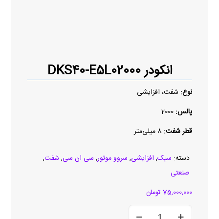
انکودر DKS40-E5L02000
نوع:
شفت، افزایشی
پالس:
2000
قطر شفت:
8 میلی‌متر
دسته:
سیک
,
افزایشی
,
سروو موتور
,
سی ان سی
,
شفت
,
صنعتی
75,000,000
تومان
انکودر
DKS40-