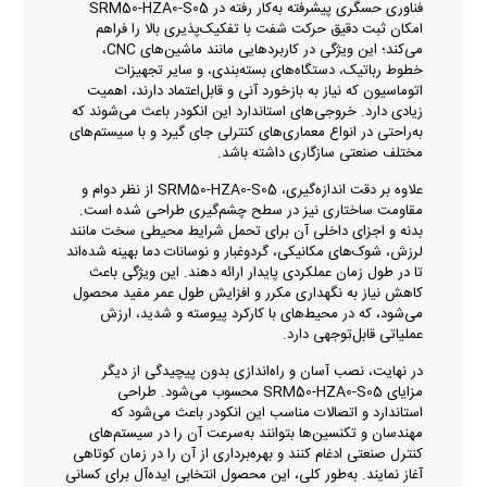
فناوری حسگری پیشرفته به‌کار رفته در SRM50-HZA0-S05
امکان ثبت دقیق حرکت شفت با تفکیک‌پذیری بالا را فراهم
می‌کند؛ این ویژگی در کاربردهایی مانند ماشین‌های CNC،
خطوط رباتیک، دستگاه‌های بسته‌بندی، و سایر تجهیزات
اتوماسیون که نیاز به بازخورد آنی و قابل‌اعتماد دارند، اهمیت
زیادی دارد. خروجی‌های استاندارد این انکودر باعث می‌شوند که
به‌راحتی در انواع معماری‌های کنترلی جای گیرد و با سیستم‌های
مختلف صنعتی سازگاری داشته باشد.
علاوه بر دقت اندازه‌گیری، SRM50-HZA0-S05 از نظر دوام و
مقاومت ساختاری نیز در سطح چشم‌گیری طراحی شده است.
بدنه و اجزای داخلی آن برای تحمل شرایط محیطی سخت مانند
لرزش، شوک‌های مکانیکی، گردوغبار و نوسانات دما بهینه شده‌اند
تا در طول زمان عملکردی پایدار ارائه دهند. این ویژگی باعث
کاهش نیاز به نگهداری مکرر و افزایش طول عمر مفید محصول
می‌شود، که در محیط‌های با کارکرد پیوسته و شدید، ارزش
عملیاتی قابل‌توجهی دارد.
در نهایت، نصب آسان و راه‌اندازی بدون پیچیدگی از دیگر
مزایای SRM50-HZA0-S05 محسوب می‌شود. طراحی
استاندارد و اتصالات مناسب این انکودر باعث می‌شود که
مهندسان و تکنسین‌ها بتوانند به‌سرعت آن را در سیستم‌های
کنترل صنعتی ادغام کنند و بهره‌برداری از آن را در زمان کوتاهی
آغاز نمایند. به‌طور کلی، این محصول انتخابی ایده‌آل برای کسانی