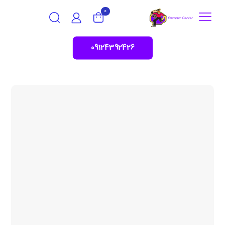
0
09124392426