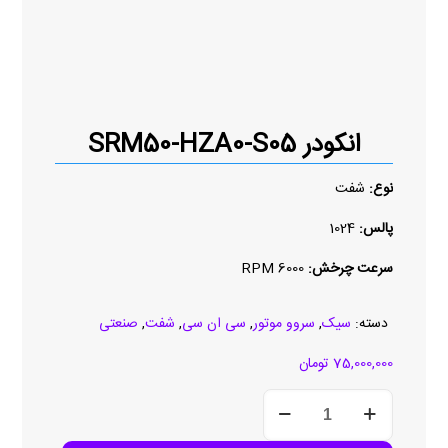
انکودر SRM50-HZA0-S05
نوع:
شفت
پالس:
1024
سرعت چرخش:
6000 RPM
دسته:
سیک
,
سروو موتور
,
سی ان سی
,
شفت
,
صنعتی
75,000,000
تومان
انکودر
SRM50-
HZA0-