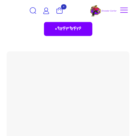
0
09124392426