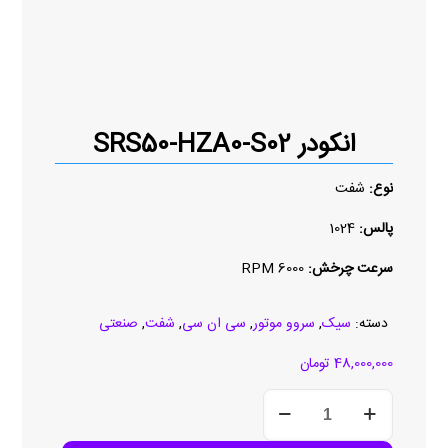
انکودر SRS50-HZA0-S02
نوع:
شفت
پالس:
1024
سرعت چرخش:
6000 RPM
دسته:
سیک
,
سروو موتور
,
سی ان سی
,
شفت
,
صنعتی
48,000,000
تومان
انکودر
SRS50-
HZA0-