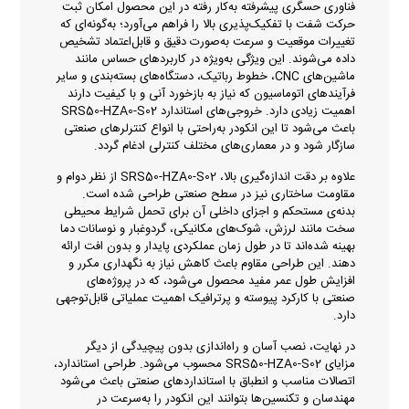
فناوری حسگری پیشرفته به‌کار رفته در این محصول امکان ثبت
حرکت شفت با تفکیک‌پذیری بالا را فراهم می‌آورد؛ به‌گونه‌ای که
تغییرات موقعیت و سرعت به‌صورت دقیق و قابل‌اعتماد تشخیص
داده می‌شوند. این ویژگی به‌ویژه در کاربردهای حساس مانند
ماشین‌های CNC، خطوط رباتیک، دستگاه‌های بسته‌بندی و سایر
فرآیندهای اتوماسیون که نیاز به بازخورد آنی و با کیفیت دارند
اهمیت زیادی دارد. خروجی‌های استاندارد SRS50-HZA0-S02
باعث می‌شود تا این انکودر به‌راحتی با انواع کنترلرهای صنعتی
سازگار شود و در معماری‌های مختلف کنترلی ادغام گردد.
علاوه بر دقت اندازه‌گیری بالا، SRS50-HZA0-S02 از نظر دوام و
مقاومت ساختاری نیز در سطح صنعتی طراحی شده است.
بدنه‌ی مستحکم و اجزای داخلی آن برای تحمل شرایط محیطی
سخت مانند لرزش، شوک‌های مکانیکی، گردوغبار و نوسانات دما
بهینه شده‌اند تا در طول زمان عملکردی پایدار و بدون افت ارائه
دهند. این طراحی مقاوم باعث کاهش نیاز به نگهداری مکرر و
افزایش طول عمر مفید محصول می‌شود، که در پروژه‌های
صنعتی با کارکرد پیوسته و پرترافیک اهمیت عملیاتی قابل‌توجهی
دارد.
در نهایت، نصب آسان و راه‌اندازی بدون پیچیدگی از دیگر
مزایای SRS50-HZA0-S02 محسوب می‌شود. طراحی استاندارد،
اتصالات مناسب و انطباق با استانداردهای صنعتی باعث می‌شود
مهندسان و تکنسین‌ها بتوانند این انکودر را به‌سرعت در