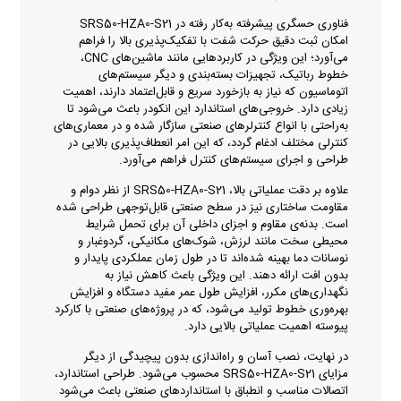
فناوری حسگری پیشرفته به‌کار رفته در SRS50-HZA0-S21
امکان ثبت دقیق حرکت شفت با تفکیک‌پذیری بالا را فراهم
می‌آورد؛ این ویژگی در کاربردهایی مانند ماشین‌های CNC،
خطوط رباتیک، تجهیزات بسته‌بندی و دیگر سیستم‌های
اتوماسیون که نیاز به بازخورد سریع و قابل‌اعتماد دارند، اهمیت
زیادی دارد. خروجی‌های استاندارد این انکودر باعث می‌شود تا
به‌راحتی با انواع کنترلرهای صنعتی سازگار شده و در معماری‌های
کنترلی مختلف ادغام گردد، که این امر انعطاف‌پذیری بالایی در
طراحی و اجرای سیستم‌های کنترل فراهم می‌آورد.
علاوه بر دقت عملیاتی بالا، SRS50-HZA0-S21 از نظر دوام و
مقاومت ساختاری نیز در سطح صنعتی قابل‌توجهی طراحی شده
است. بدنه‌ی مقاوم و اجزای داخلی آن برای تحمل شرایط
محیطی سخت مانند لرزش، شوک‌های مکانیکی، گردوغبار و
نوسانات دما بهینه شده‌اند تا در طول زمان عملکردی پایدار و
بدون افت ارائه دهند. این ویژگی باعث کاهش نیاز به
نگهداری‌های مکرر، افزایش طول عمر مفید دستگاه و افزایش
بهره‌وری خطوط تولید می‌شود، که در پروژه‌های صنعتی با کارکرد
پیوسته اهمیت عملیاتی بالایی دارد.
در نهایت، نصب آسان و راه‌اندازی بدون پیچیدگی از دیگر
مزایای SRS50-HZA0-S21 محسوب می‌شود. طراحی استاندارد،
اتصالات مناسب و انطباق با استانداردهای صنعتی باعث می‌شود