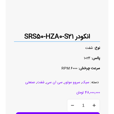
انکودر SRS50-HZA0-S21
نوع:
شفت
پالس:
1024
سرعت چرخش:
6000 RPM
دسته:
سیک
,
سروو موتور
,
سی ان سی
,
شفت
,
صنعتی
48,000,000
تومان
انکودر
SRS50-
HZA0-