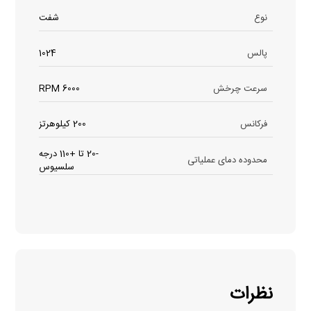
نوع
شفت
پالس
1024
سرعت چرخش
6000 RPM
فرکانس
200 کیلوهرتز
-20 تا +110 درجه
محدوده دمای عملیاتی
سلسیوس
نظرات