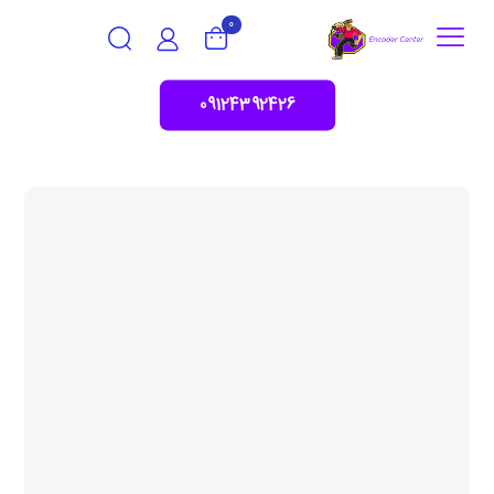
0
09124392426